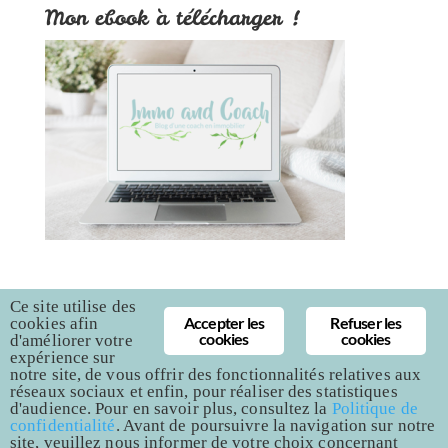
Mon ebook à télécharger !
Ce site utilise des
Accepter les
Refuser les
cookies afin
cookies
cookies
Mentions légales
Politique de confidentialité
d'améliorer votre
expérience sur
Nous utilisons des cookies pour vous garantir la meilleure
notre site, de vous offrir des fonctionnalités relatives aux
expérience sur notre site. Si vous continuez à utiliser ce
réseaux sociaux et enfin, pour réaliser des statistiques
dernier, nous considérerons que vous acceptez l'utilisation des
d'audience. Pour en savoir plus, consultez la
Politique de
cookies.
confidentialité
. Avant de poursuivre la navigation sur notre
site, veuillez nous informer de votre choix concernant