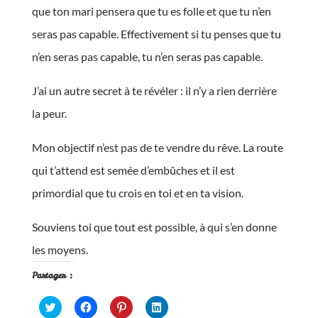
que ton mari pensera que tu es folle et que tu n’en
seras pas capable. Effectivement si tu penses que tu
n’en seras pas capable, tu n’en seras pas capable.
J’ai un autre secret à te révéler : il n’y a rien derrière
la peur.
Mon objectif n’est pas de te vendre du rêve. La route
qui t’attend est semée d’embûches et il est
primordial que tu crois en toi et en ta vision.
Souviens toi que tout est possible, à qui s’en donne
les moyens.
Partager :
C
C
C
C
l
l
l
l